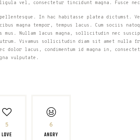
ligula vel, consectetur tincidunt magna. Fusce nec
pellentesque. In hac habitasse platea dictumst. Ve
cibus magna tempor, tempus lacus. Cum sociis natoq
s mus. Nullam lacus magna, sollicitudin nec suscip
rutrum. Vivamus sollicitudin diam sit amet nulla f
ec dolor lacus, condimentum id magna in, consectet
gna vulputate.
5
6
LOVE
ANGRY