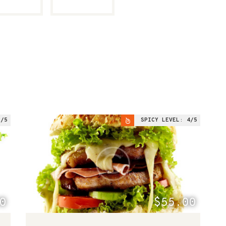
2
SPICY LEVEL:
4
0
$55.00